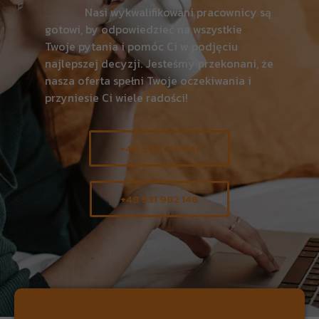
Nasi wykwalifikowani pracownicy są
gotowi, by odpowiedzieć na wszystkie
Twoje pytania i pomóc Ci w podjęciu
najlepszej decyzji. Jesteśmy przekonani, że
nasza oferta spełni Twoje oczekiwania i
przyniesie Ci wiele radości!
+48 509 216 541
+48 531 982 146