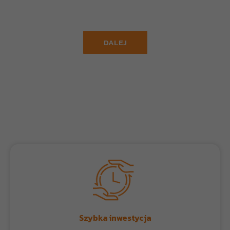
Zapraszamy do zapoznania się z informacjami,
które na pewno Ci to ułatwią.
DALEJ
Q&A
Szybka inwestycja