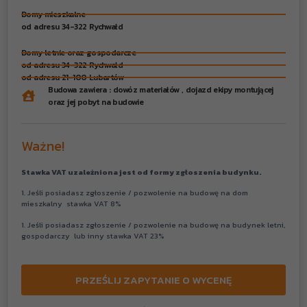
Domy mieszkalne
od adresu 34-322 Rychwałd
Domy letnie oraz gospodarcze
od adresu 34-322 Rychwałd
od adresu 21-100 Lubartów
Budowa zawiera : dowóz materiałów , dojazd ekipy montującej
oraz jej pobyt na budowie
Ważne!
Stawka VAT uzależniona jest od formy zgłoszenia budynku.
1. Jeśli posiadasz zgłoszenie / pozwolenie na budowę na dom
mieszkalny stawka VAT 8%
1. Jeśli posiadasz zgłoszenie / pozwolenie na budowę na budynek letni,
gospodarczy lub inny stawka VAT 23%
PRZEŚLIJ ZAPYTANIE O WYCENĘ