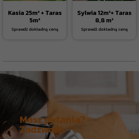
Kasia 25m² + Taras
Sylwia 12m²+ Taras
5m²
8,8 m²
Masz pytania?
Zadzwoń!