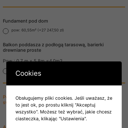
Fundament pod dom
pow: 60,55m² (+27 247,50 zł)
Balkon poddasza z podłogą tarasową, barierki
drewniane proste
Pow : 0,7 m x 5,8m =4,0m2
(+5 000,00 zł)
Cookies
Po zaznaczeniu wybranych opcji wróć do "Skonfiguruj
Obsługujemy pliki cookies. Jeśli uważasz, że
swój dom" zobacz cenę
to jest ok, po prostu kliknij "Akceptuj
wszystko". Możesz też wybrać, jakie chcesz
ciasteczka, klikając "Ustawienia".
Aby wydrukować - skorzystaj z opcji "Drukuj" w