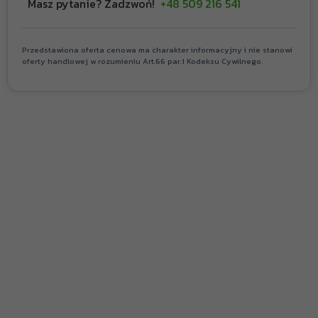
Masz pytanie? Zadzwoń!
+48 509 216 541
Przedstawiona oferta cenowa ma charakter informacyjny i nie stanowi
oferty handlowej w rozumieniu Art.66 par.1 Kodeksu Cywilnego.
Chcesz rozpocząć
budowę? Nie wiesz od
czego zacząć?