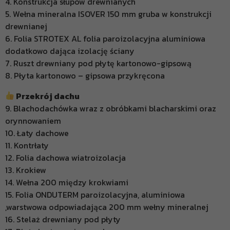
4. Konstrukcja słupów drewnianych
5. Wełna mineralna ISOVER 150 mm gruba w konstrukcji
drewnianej
6. Folia STROTEX AL folia paroizolacyjna aluminiowa
dodatkowo dająca izolację ściany
7. Ruszt drewniany pod płytę kartonowo-gipsową
8. Płyta kartonowo – gipsowa przykręcona
Przekrój dachu
9. Blachodachówka wraz z obróbkami blacharskimi oraz
orynnowaniem
10. Łaty dachowe
11. Kontrłaty
12. Folia dachowa wiatroizolacja
13. Krokiew
14. Wełna 200 między krokwiami
15. Folia ONDUTERM paroizolacyjna, aluminiowa
,warstwowa odpowiadająca 200 mm wełny mineralnej
16. Stelaż drewniany pod płyty