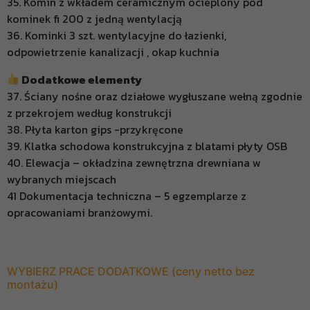
35. Komin z wkładem ceramicznym ocieplony pod
kominek fi 200 z jedną wentylacją
36. Kominki 3 szt. wentylacyjne do łazienki,
odpowietrzenie kanalizacji , okap kuchnia
Dodatkowe elementy
37. Ściany nośne oraz działowe wygłuszane wełną zgodnie
z przekrojem według konstrukcji
38. Płyta karton gips -przykręcone
39. Klatka schodowa konstrukcyjna z blatami płyty OSB
40. Elewacja – okładzina zewnętrzna drewniana w
wybranych miejscach
41 Dokumentacja techniczna – 5 egzemplarze z
opracowaniami branżowymi.
WYBIERZ PRACE DODATKOWE (ceny netto bez
montażu)