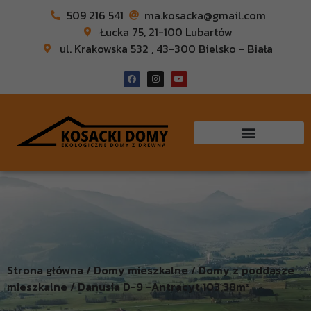
509 216 541
ma.kosacka@gmail.com
Łucka 75, 21-100 Lubartów
ul. Krakowska 532 , 43-300 Bielsko - Biała
Strona główna / Domy mieszkalne / Domy z poddasze
mieszkalne / Danusia D-9 -Antracyt 103,38m²