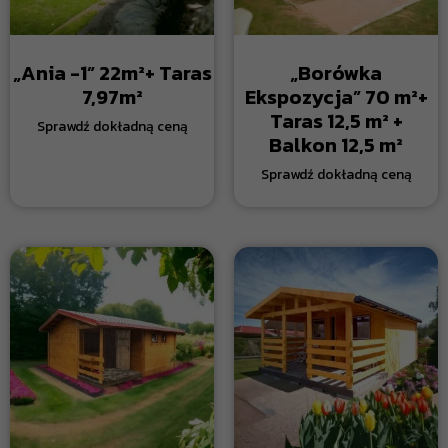
„Ania -1” 22m²+ Taras
„Borówka
7,97m²
Ekspozycja” 70 m²+
Taras 12,5 m² +
Balkon 12,5 m²