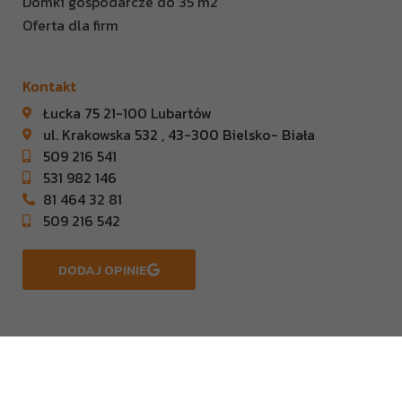
Domki gospodarcze do 35 m2
Oferta dla firm
Kontakt
Łucka 75 21-100 Lubartów
ul. Krakowska 532 , 43-300 Bielsko- Biała
509 216 541
531 982 146
81 464 32 81
509 216 542
DODAJ OPINIE
Copyright © 2023 KOSACKI DOMY |