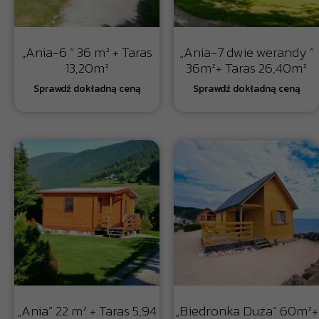
„Ania-6 ” 36 m² + Taras
„Ania-7 dwie werandy ”
13,20m²
36m²+ Taras 26,40m²
„Ania” 22 m² + Taras 5,94
„Biedronka Duża” 60m²+