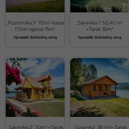
„Poziomka 5” 70m²+taras
„Sarenka 1” 50,40 m²
17,5m²+garaż 15m²
+Taras 18m²
„Sarenka 2” 70m² +Taras
„Sosenka” 36 m²+ Taras