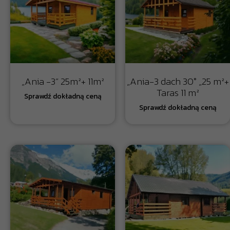
„Ania -3” 25m²+ 11m²
„Ania-3 dach 30° „25 m²+
Taras 11 m²