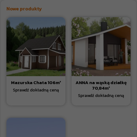
Nowe produkty
Mazurska Chata 106m²
ANNA na wąską działkę
70,84m²