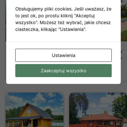
Obsługujemy pliki cookies. Jeśli uważasz, że
to jest ok, po prostu kliknij "Akceptuj
wszystko". Możesz też wybrać, jakie chcesz
ciasteczka, klikając "Ustawienia".
„Borówka Ekspozycja”
„Borówka Ekspozycja”
Ustawienia
50m²+ Taras 12,5 m²+
70 m²+ Taras 12,5 m² +
Balkon 12,50m²
Balkon 12,5 m²
Zaakceptuj wszystko