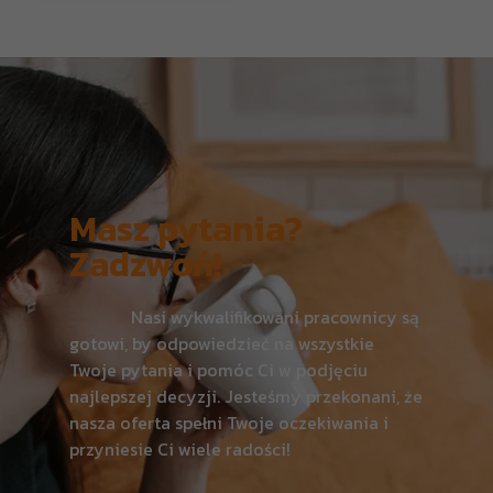
Masz pytania?
Zadzwoń!
Nasi wykwalifikowani pracownicy są
gotowi, by odpowiedzieć na wszystkie
Twoje pytania i pomóc Ci w podjęciu
najlepszej decyzji. Jesteśmy przekonani, że
nasza oferta spełni Twoje oczekiwania i
przyniesie Ci wiele radości!