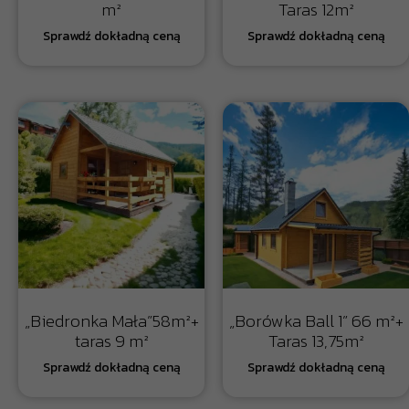
m²
Taras 12m²
„Biedronka Mała”58m²+
„Borówka Ball 1” 66 m²+
taras 9 m²
Taras 13,75m²