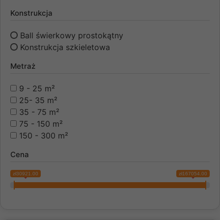
Konstrukcja
Ball świerkowy prostokątny
Konstrukcja szkieletowa
Metraż
9 - 25 m²
25- 35 m²
35 - 75 m²
75 - 150 m²
150 - 300 m²
Cena
zł30921.00
zł167054.00