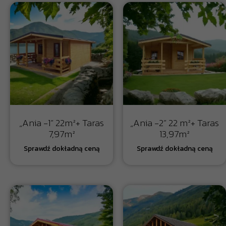
„Ania -1” 22m²+ Taras
„Ania -2” 22 m²+ Taras
7,97m²
13,97m²