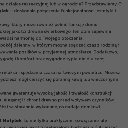
ziałce rekreacyjnej lub w ogrodzie? Przedstawiamy Ci
ylek
– doskonałe połączenie funkcjonalności, estetyki i
kowy, który może również pełnić funkcję domu
kiej jakości drewna świerkowego, ten dom zapewnia
prowadzi harmonię do Twojego otoczenia.
 dzienny, w którym można spędzać czas z rodziną i
owywanie posiłków w przyjemnej atmosferze. Dodatkowo,
wygodę i komfort oraz wygodne sypialnie dla całej
laksu i spędzania czasu na świeżym powietrzu. Możesz
będziesz mógł cieszyć się poranną kawą lub wieczornymi
 gwarantuje wysoką jakość i trwałość konstrukcji.
 elegancji i chroni drewno przed wpływem czynników
róbki są starannie wykonane, co nadaje domkowi
l
Motylek
to nie tylko praktyczne rozwiązanie, ale
kcji i wysokiej jakości materiałom, będziesz mógł cieszyć