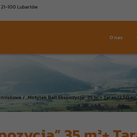
, 21-100 Lubartów
O nas
niskowe / „Motylek Ball Ekspozycja” 35 m²+ Taras 12,50 m²
pozycja” 35 m²+ Tar