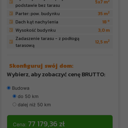
2
5x7 m
podstawie bez tarasu
2
Parter: pow. budynku
35 m
o
Dach kąt nachylenia
18
Wysokość budynku
3,0 m
Zadaszenie tarasu - z podłogą
2
12,5 m
tarasową
Skonfiguruj swój dom:
Wybierz, aby zobaczyć cenę BRUTTO:
Budowa
do 50 km
dalej niż 50 km
77 179,36 zł
Cena: