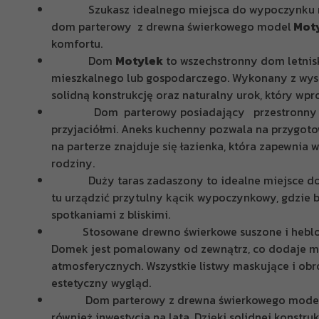
Szukasz idealnego miejsca do wypoczynku na d
dom parterowy z drewna świerkowego model
Mot
komfortu.
Dom
Motylek
to wszechstronny dom letnis
mieszkalnego lub gospodarczego. Wykonany z wyso
solidną konstrukcję oraz naturalny urok, który w
Dom parterowy posiadający przestronny pokój
przyjaciółmi. Aneks kuchenny pozwala na przygot
na parterze znajduje się łazienka, która zapewnia 
rodziny.
Duży taras zadaszony to idealne miejsce do re
tu urządzić przytulny kącik wypoczynkowy, gdzie 
spotkaniami z bliskimi.
Stosowane drewno świerkowe suszone i heblowane
Domek jest pomalowany od zewnątrz, co dodaje mu
atmosferycznych. Wszystkie listwy maskujące i ob
estetyczny wygląd.
Dom parterowy z drewna świerkowego mode
również inwestycja na lata. Dzięki solidnej konstru