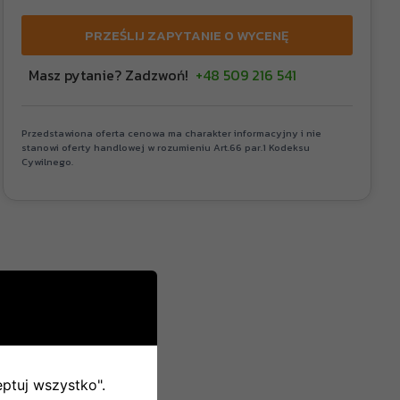
PRZEŚLIJ ZAPYTANIE O WYCENĘ
Masz pytanie? Zadzwoń!
+48 509 216 541
Przedstawiona oferta cenowa ma charakter informacyjny i nie
stanowi oferty handlowej w rozumieniu Art.66 par.1 Kodeksu
Cywilnego.
eptuj wszystko".