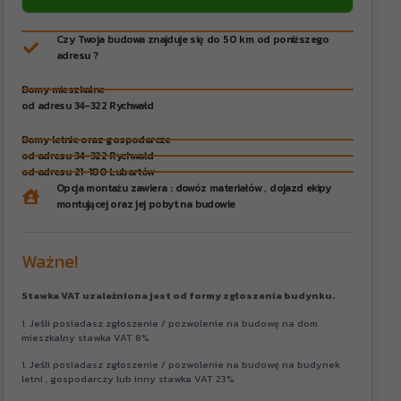
Czy Twoja budowa znajduje się do 50 km od poniższego
adresu ?
Domy mieszkalne
od adresu 34-322 Rychwałd
Domy letnie oraz gospodarcze
od adresu 34-322 Rychwałd
od adresu 21-100 Lubartów
Opcja montażu zawiera : dowóz materiałów , dojazd ekipy
montującej oraz jej pobyt na budowie
Ważne!
Stawka VAT uzależniona jest od formy zgłoszenia budynku.
1. Jeśli posiadasz zgłoszenie / pozwolenie na budowę na dom
mieszkalny stawka VAT 8%
1. Jeśli posiadasz zgłoszenie / pozwolenie na budowę na budynek
letni , gospodarczy lub inny stawka VAT 23%