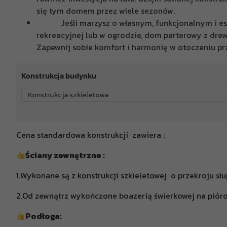
się tym domem przez wiele sezonów.
Jeśli marzysz o własnym, funkcjonalnym i est
rekreacyjnej lub w ogrodzie, dom parterowy z dr
Zapewnij sobie komfort i harmonię w otoczeniu p
Konstrukcja budynku
Cena standardowa konstrukcji zawiera :
Ściany zewnętrzne :
1.Wykonane są z konstrukcji szkieletowej o przekroju sł
2.Od zewnątrz wykończone boazerią świerkowej na piór
Podłoga: