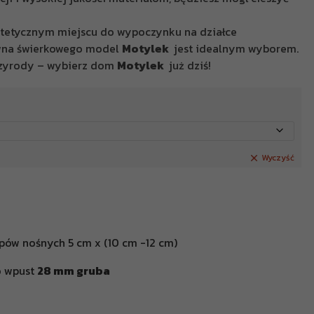
etycznym miejscu do wypoczynku na działce
ewna świerkowego model
Motylek
jest idealnym wyborem.
rzyrody – wybierz dom
Motylek
już dziś!
Wyczyść
upów nośnych 5 cm x (10 cm -12 cm)
o wpust
28 mm gruba