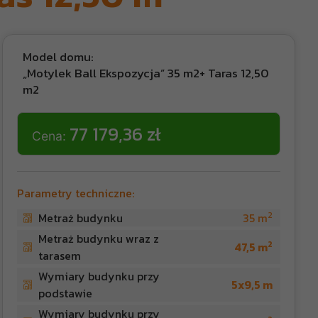
Model domu:
„Motylek Ball Ekspozycja” 35 m2+ Taras 12,50
m2
77 179,36 zł
Cena:
Parametry techniczne:
2
Metraż budynku
35 m
Metraż budynku wraz z
2
47,5 m
tarasem
Wymiary budynku przy
5x9,5 m
podstawie
Wymiary budynku przy