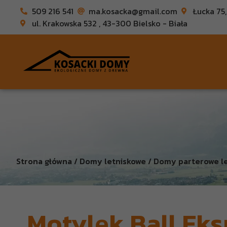
509 216 541
ma.kosacka@gmail.com
Łucka 75
ul. Krakowska 532 , 43-300 Bielsko - Biała
Strona główna / Domy letniskowe / Domy parterowe let
„Motylek Ball Eks