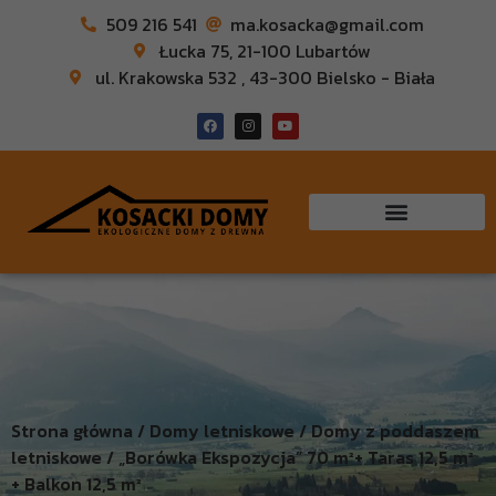
509 216 541
ma.kosacka@gmail.com
Łucka 75, 21-100 Lubartów
ul. Krakowska 532 , 43-300 Bielsko - Biała
Strona główna / Domy letniskowe / Domy z poddaszem
letniskowe / „Borówka Ekspozycja” 70 m²+ Taras 12,5 m²
+ Balkon 12,5 m²