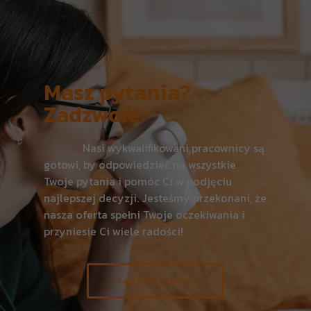
Masz pytania?
Zadzwoń!
Nasi wykwalifikowani pracownicy są
gotowi, by odpowiedzieć na wszystkie
Twoje pytania i pomóc Ci w podjęciu
najlepszej decyzji. Jesteśmy przekonani, że
nasza oferta spełni Twoje oczekiwania i
przyniesie Ci wiele radości!
+48 509 216 541