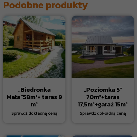
Podobne produkty
„Biedronka
„Poziomka 5”
Mała”58m²+ taras 9
70m²+taras
m²
17,5m²+garaż 15m²