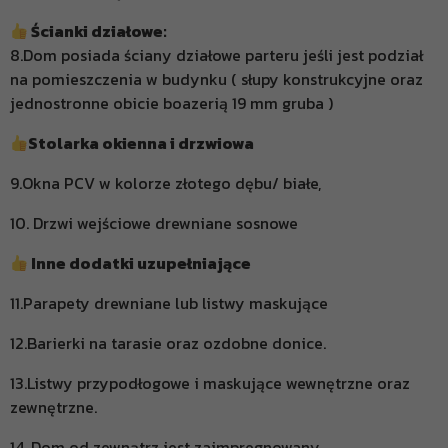
Ścianki działowe:
8.Dom posiada ściany działowe parteru jeśli jest podział
na pomieszczenia w budynku ( słupy konstrukcyjne oraz
jednostronne obicie boazerią 19 mm gruba )
Stolarka okienna i drzwiowa
9.Okna PCV w kolorze złotego dębu/ białe,
10. Drzwi wejściowe drewniane sosnowe
Inne dodatki uzupełniające
11.Parapety drewniane lub listwy maskujące
12.Barierki na tarasie oraz ozdobne donice.
13.Listwy przypodłogowe i maskujące wewnętrzne oraz
zewnętrzne.
14. Dom od zewnątrz jest zaimpregnowany