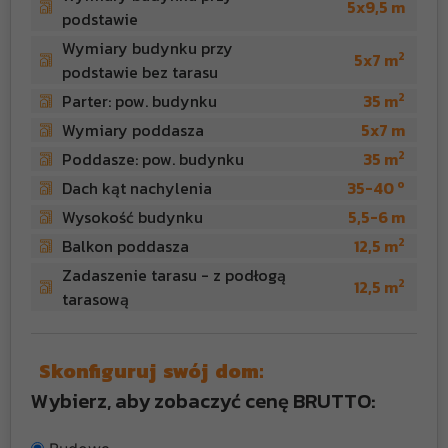
5x9,5 m
podstawie
Wymiary budynku przy
2
5x7 m
podstawie bez tarasu
2
Parter: pow. budynku
35 m
Wymiary poddasza
5x7 m
2
Poddasze: pow. budynku
35 m
o
Dach kąt nachylenia
35-40
Wysokość budynku
5,5-6 m
2
Balkon poddasza
12,5 m
Zadaszenie tarasu - z podłogą
2
12,5 m
tarasową
Skonfiguruj swój dom:
Wybierz, aby zobaczyć cenę BRUTTO: