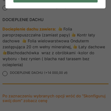
DOCIEPLENIE ŚCIAN (+22 500,00 zł)
DOCIEPLENIE DACHU
Docieplenie dachu zawiera:
Folia
paroprzepuszczalna (zamiast papy)
Kontr łaty
dachowe
Folia wielowarstwowa Onduterm
zastępująca 20 cm wełny mineralnej,
Łaty dachowe
Blachodachówka wraz z obróbkami -kolor do
wyboru - bez rynien ( blacha nad tarasem bez
ocieplenia)
DOCIEPLENIE DACHU (+14 000,00 zł)
Po zaznaczeniu wybranych opcji wróć do "Skonfiguruj
swój dom" zobacz cenę