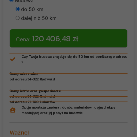
Budowa
do 50 km
dalej niż 50 km
120 406,48 zł
Cena:
Czy Twoja budowa znajduje się do 50 km od poniższego adresu
?
Domy mieszkalne
od adresu 34-322 Rychwałd
Domy letnie oraz gospodarcze
od adresu 34-322 Rychwałd
od adresu 21-100 Lubartów
Opcja montażu zawiera : dowóz materiałów , dojazd ekipy
montującej oraz jej pobyt na budowie
Ważne!