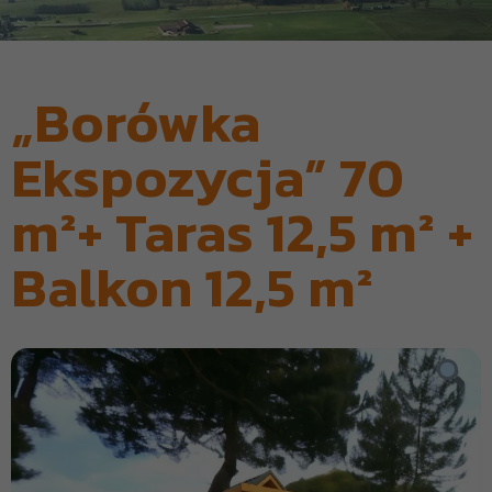
„Borówka
Ekspozycja” 70
m²+ Taras 12,5 m² +
Balkon 12,5 m²