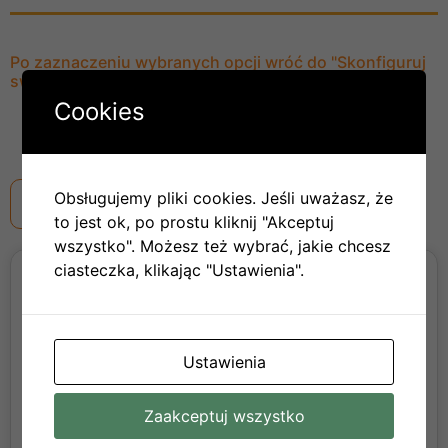
Po zaznaczeniu wybranych opcji wróć do "Skonfiguruj
swój dom" zobacz cenę
Cookies
Obsługujemy pliki cookies. Jeśli uważasz, że
to jest ok, po prostu kliknij "Akceptuj
wszystko". Możesz też wybrać, jakie chcesz
ciasteczka, klikając "Ustawienia".
Model domu:
Balbina 16 m2+ Taras 8,8 m2
37 656,82 zł
Cena:
Ustawienia
Zaakceptuj wszystko
Parametry techniczne: