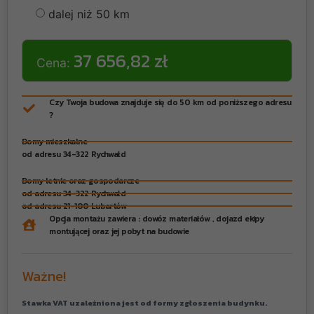
dalej niż 50 km
37 656,82 zł
Cena:
Czy Twoja budowa znajduje się do 50 km od poniższego adresu
?
Domy mieszkalne
od adresu 34-322 Rychwałd
Domy letnie oraz gospodarcze
od adresu 34-322 Rychwałd
od adresu 21-100 Lubartów
Opcja montażu zawiera : dowóz materiałów , dojazd ekipy
montującej oraz jej pobyt na budowie
Ważne!
Stawka VAT uzależniona jest od formy zgłoszenia budynku.