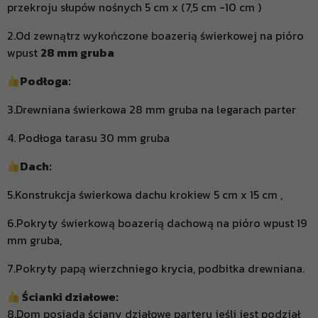
przekroju słupów nośnych 5 cm x (7,5 cm -10 cm )
2.Od zewnątrz wykończone boazerią świerkowej na pióro
wpust
28 mm gruba
Podłoga:
3.Drewniana świerkowa 28 mm gruba na legarach parter
4. Podłoga tarasu 30 mm gruba
Dach:
5.Konstrukcja świerkowa dachu krokiew 5 cm x 15 cm ,
6.Pokryty świerkową boazerią dachową na pióro wpust 19
mm gruba,
7.Pokryty papą wierzchniego krycia, podbitka drewniana.
Ścianki działowe:
8.Dom posiada ściany działowe parteru jeśli jest podział