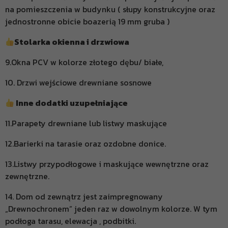
na pomieszczenia w budynku ( słupy konstrukcyjne oraz
jednostronne obicie boazerią 19 mm gruba )
Stolarka okienna i drzwiowa
9.Okna PCV w kolorze złotego dębu/ białe,
10. Drzwi wejściowe drewniane sosnowe
Inne dodatki uzupełniające
11.Parapety drewniane lub listwy maskujące
12.Barierki na tarasie oraz ozdobne donice.
13.Listwy przypodłogowe i maskujące wewnętrzne oraz
zewnętrzne.
14. Dom od zewnątrz jest zaimpregnowany
„Drewnochronem” jeden raz w dowolnym kolorze. W tym
podłoga tarasu, elewacja , podbitki.