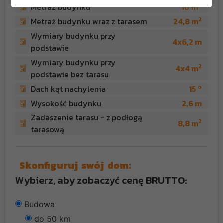
2
Metraż budynku
16 m
2
Metraż budynku wraz z tarasem
24,8 m
Wymiary budynku przy
4x6,2 m
podstawie
Wymiary budynku przy
2
4x4 m
podstawie bez tarasu
o
Dach kąt nachylenia
15
Wysokość budynku
2,6 m
Zadaszenie tarasu - z podłogą
2
8,8 m
tarasową
Skonfiguruj swój dom:
Wybierz, aby zobaczyć cenę BRUTTO:
Budowa
do 50 km