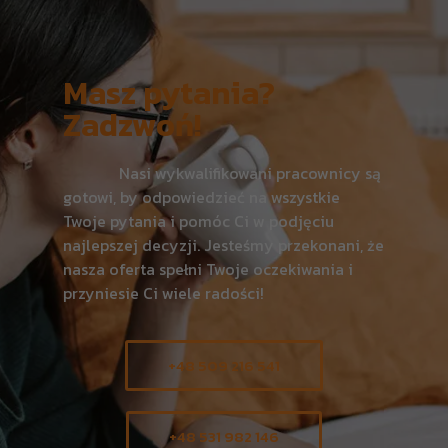
Masz pytania?
Zadzwoń!
Nasi wykwalifikowani pracownicy są
gotowi, by odpowiedzieć na wszystkie
Twoje pytania i pomóc Ci w podjęciu
najlepszej decyzji. Jesteśmy przekonani, że
nasza oferta spełni Twoje oczekiwania i
przyniesie Ci wiele radości!
+48 509 216 541
+48 531 982 146