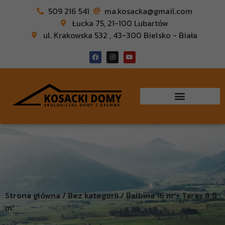
509 216 541
ma.kosacka@gmail.com
Łucka 75, 21-100 Lubartów
ul. Krakowska 532 , 43-300 Bielsko - Biała
Strona główna / Bez kategorii / Balbina 16 m²+ Taras 8,8
m²