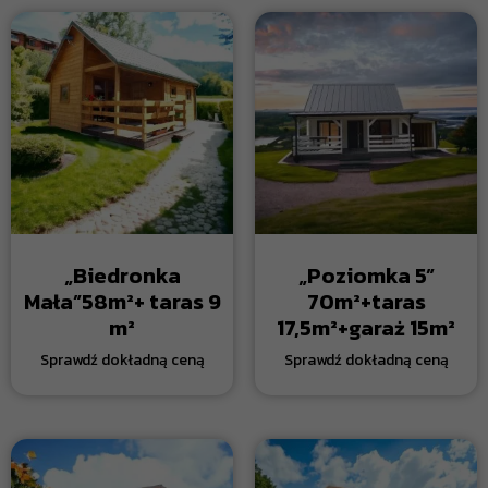
„Biedronka
„Poziomka 5”
Mała”58m²+ taras 9
70m²+taras
m²
17,5m²+garaż 15m²