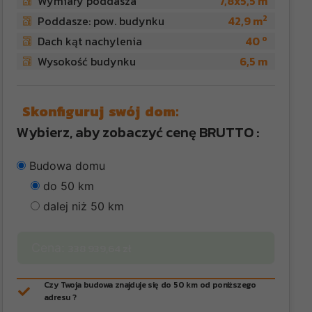
Wymiary poddasza
7,8x5,5 m
2
Poddasze: pow. budynku
42,9 m
o
Dach kąt nachylenia
40
Wysokość budynku
6,5 m
Skonfiguruj swój dom:
Wybierz, aby zobaczyć cenę BRUTTO :
Budowa domu
do 50 km
dalej niż 50 km
Cena:
338 939,64 zł
Czy Twoja budowa znajduje się do 50 km od poniższego
adresu ?