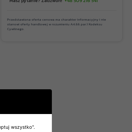
Masz pytanie? Zadzwoń!
+48 509 216 541
Przedstawiona oferta cenowa ma charakter informacyjny i nie
stanowi oferty handlowej w rozumieniu Art.66 par.1 Kodeksu
Cywilnego.
eptuj wszystko".