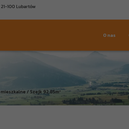
, 21-100 Lubartów
O nas
mieszkalne / Szejk 92,85m²