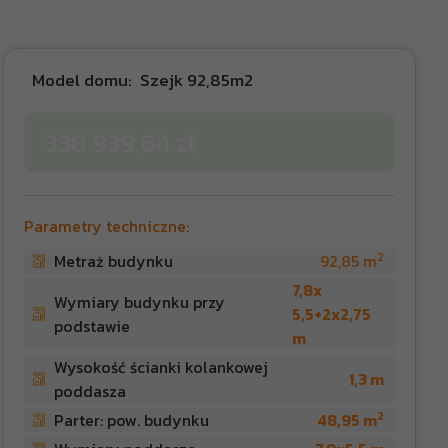
Model domu:
Szejk 92,85m2
338 939,64 zł
Parametry techniczne:
2
Metraż budynku
92,85 m
7,8x
Wymiary budynku przy
5,5+2x2,75
podstawie
m
Wysokość ścianki kolankowej
1,3 m
poddasza
2
Parter: pow. budynku
48,95 m