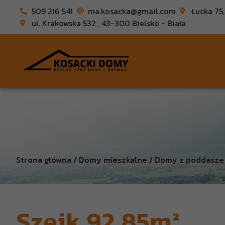
509 216 541
ma.kosacka@gmail.com
Łucka 75
ul. Krakowska 532 , 43-300 Bielsko - Biała
Strona główna / Domy mieszkalne / Domy z poddasze 
Szejk 92,85m²