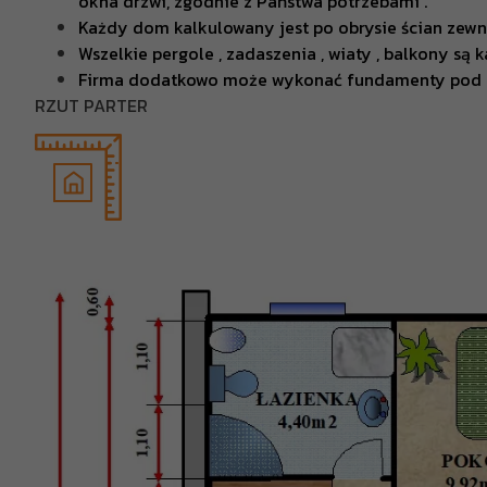
okna drzwi, zgodnie z Państwa potrzebami .
Każdy dom kalkulowany jest po obrysie ścian zewn
Wszelkie pergole , zadaszenia , wiaty , balkony są 
Firma dodatkowo może wykonać fundamenty pod
RZUT PARTER