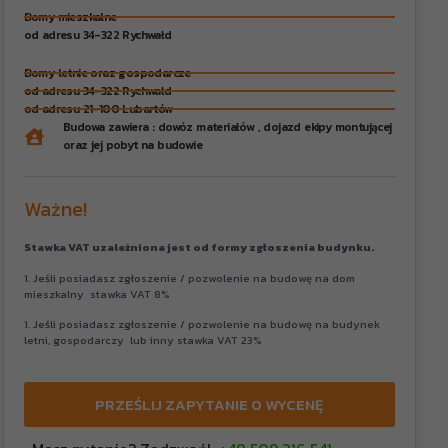
Domy mieszkalne
od adresu 34-322 Rychwałd
Domy letnie oraz gospodarcze
od adresu 34-322 Rychwałd
od adresu 21-100 Lubartów
Budowa zawiera : dowóz materiałów , dojazd ekipy montującej
oraz jej pobyt na budowie
Ważne!
Stawka VAT uzależniona jest od formy zgłoszenia budynku.
1. Jeśli posiadasz zgłoszenie / pozwolenie na budowę na dom
mieszkalny stawka VAT 8%
1. Jeśli posiadasz zgłoszenie / pozwolenie na budowę na budynek
letni, gospodarczy lub inny stawka VAT 23%
PRZEŚLIJ ZAPYTANIE O WYCENĘ