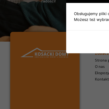
radości!
Obsługujemy pliki c
Możesz też wybrać,
Zobacz
Strona 
O nas
Ekspoz
Kontakt