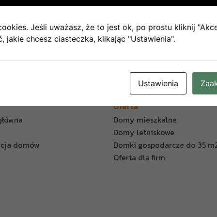
ookies. Jeśli uważasz, że to jest ok, po prostu kliknij "Akc
 jakie chcesz ciasteczka, klikając "Ustawienia".
Ustawienia
Zaak
Oferta
główna
Domy mieszkalne
Domy letniskowe
ycja domów
Domki gospodarcze do 35 m
Oferta dla firm