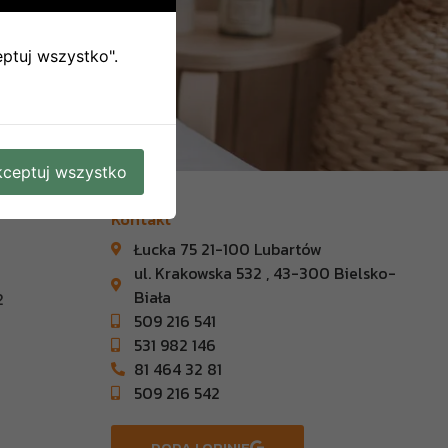
eptuj wszystko".
ceptuj wszystko
Kontakt
Łucka 75 21-100 Lubartów
ul. Krakowska 532 , 43-300 Bielsko-
Biała
2
509 216 541
531 982 146
81 464 32 81
509 216 542
DODAJ OPINIE