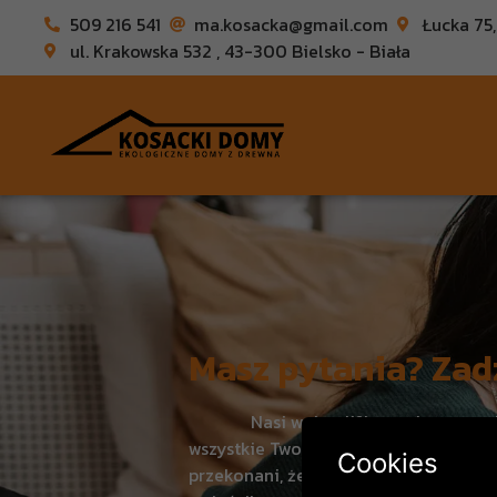
509 216 541
ma.kosacka@gmail.com
Łucka 75
ul. Krakowska 532 , 43-300 Bielsko - Biała
Masz pytania? Zad
Nasi wykwalifikowani pracownicy 
wszystkie Twoje pytania i pomóc Ci w
Cookies
przekonani, że nasza oferta spełni Tw