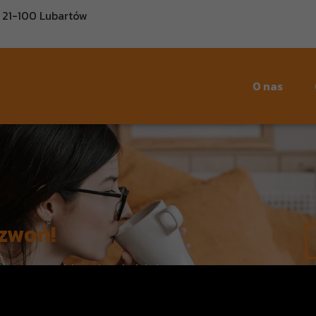
, 21-100 Lubartów
O nas
zwoń!
są gotowi, by odpowiedzieć na
 podjęciu najlepszej decyzji. Jesteśmy
oje oczekiwania i przyniesie Ci wiele